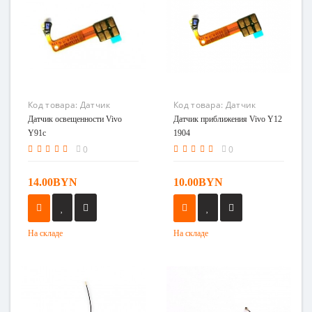
Код товара:
Датчик
Код товара:
Датчик
освещенности Vivo Y91c
приближения Vivo Y12
Датчик освещенности Vivo
Датчик приближения Vivo Y12
1904
Y91c
1904
0
0
14.00BYN
10.00BYN
На складе
На складе