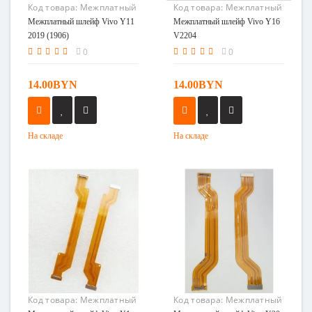
Код товара:
Межплатный
Код товара:
Межплатный
шлейф Vivo Y11 2019
шлейф Vivo Y16 V2204
Межплатный шлейф Vivo Y11
Межплатный шлейф Vivo Y16
(1906)
2019 (1906)
V2204
0
0
14.00BYN
14.00BYN
На складе
На складе
Код товара:
Межплатный
Код товара:
Межплатный