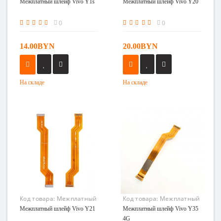
шлейф Vivo Y1s
шлейф Vivo Y20
Межплатный шлейф Vivo Y1s
Межплатный шлейф Vivo Y20
0
0
14.00BYN
20.00BYN
На складе
На складе
Код товара:
Межплатный
Код товара:
Межплатный
шлейф Vivo Y21
шлейф Vivo Y35 4G
Межплатный шлейф Vivo Y21
Межплатный шлейф Vivo Y35
4G