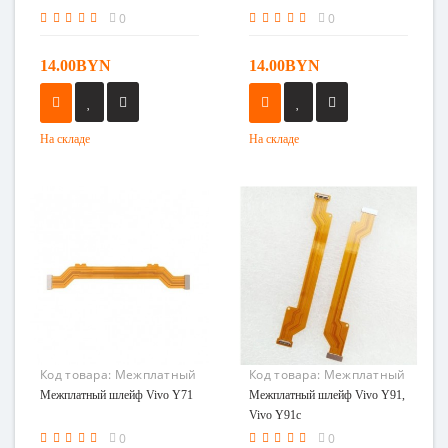
0
0
14.00BYN
14.00BYN
На складе
На складе
Код товара:
Межплатный
Код товара:
Межплатный
шлейф Vivo Y71
шлейф Vivo Y91, Vivo Y91c
Межплатный шлейф Vivo Y71
Межплатный шлейф Vivo Y91,
Vivo Y91c
0
0