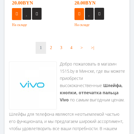
20.00BYN
20.00BYN
На складе
На складе
1
2
3
4
>
>|
Добро пожаловать в магазин
1515.by в Минске, где вы можете
приобрести
высококачественные
Шлейфа,
кнопки, отпечатка пальца
Vivo
по самым выгодным ценам.
Шлейфы для телефона являются неотъемлемой частью
его функционала, и мы предлагаем широкий ассортимент,
чтобы удовлетворить все ваши потребности. В нашем