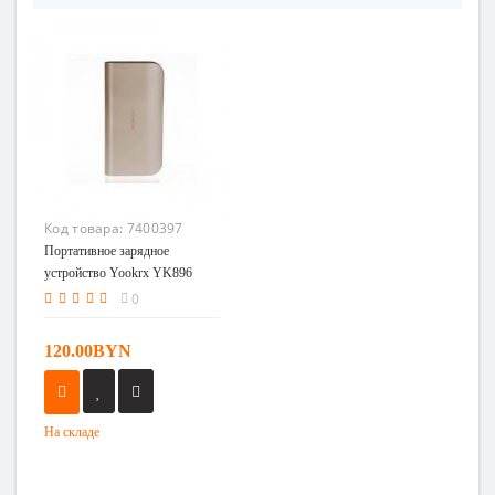
Код товара:
7400397
Портативное зарядное
устройство Yookrx YK896
0
120.00BYN
На складе