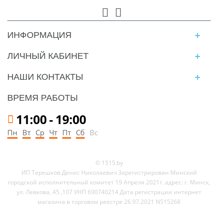
ИНФОРМАЦИЯ
ЛИЧНЫЙ КАБИНЕТ
НАШИ КОНТАКТЫ
ВРЕМЯ РАБОТЫ
11:00
-
19:00
Пн
Вт
Ср
Чт
Пт
Сб
Вс
© 1515.by
ИП Терешков Денис Николаевич Зарегистрирован Минский
городской исполнительный комитет 19 Апреля 2021г. адрес: г. Минск,
ул. Левкова, 45 ,107 УНП 690740214 Дата регистрации интернет
магазина в торговом реестре 26.97.2021 N515268