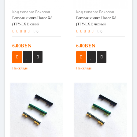
Код товара:
Боковая
Код товара:
Боковая
кнопка Honor X8 (TFY-LX1)
кнопка Honor X8 (TFY-LX1)
Боковая кнопка Honor X8
Боковая кнопка Honor X8
синий
черный
(TFY-LX1) синий
(TFY-LX1) черный
0
0
6.00BYN
6.00BYN
На складе
На складе