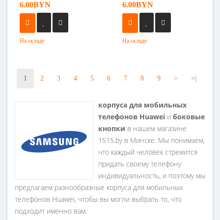
6.00BYN
6.00BYN
На складе
На складе
1
2
3
4
5
6
7
8
9
>
>|
корпуса для мобильных
телефонов Huawei
и
боковые
кнопки
в нашем магазине
1515.by в Минске. Мы понимаем,
что каждый человек стремится
придать своему телефону
индивидуальность, и поэтому мы
предлагаем разнообразные корпуса для мобильных
телефонов Huawei, чтобы вы могли выбрать то, что
подходит именно вам.