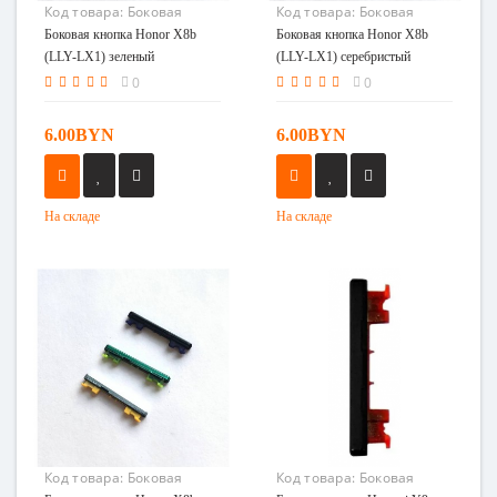
Код товара:
Боковая
Код товара:
Боковая
кнопка Honor X8b (LLY-
кнопка Honor X8b (LLY-
Боковая кнопка Honor X8b
Боковая кнопка Honor X8b
LX1) зеленый
LX1) серебристый
(LLY-LX1) зеленый
(LLY-LX1) серебристый
0
0
6.00BYN
6.00BYN
На складе
На складе
Код товара:
Боковая
Код товара:
Боковая