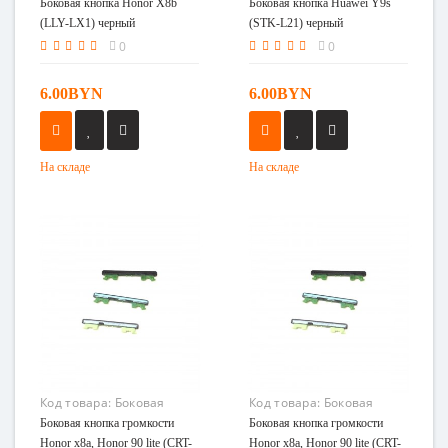
кнопка Honor X8b (LLY-
кнопка Huawei Y9s (STK-
Боковая кнопка Honor X8b
Боковая кнопка Huawei Y9s
LX1) черный
L21) черный
(LLY-LX1) черный
(STK-L21) черный
0
0
6.00BYN
6.00BYN
На складе
На складе
Код товара:
Боковая
Код товара:
Боковая
кнопка Honor x8a, Honor
кнопка Honor x8a, Honor
Боковая кнопка громкости
Боковая кнопка громкости
90 lite (CRT-LX1) голубой
90 lite (CRT-LX1) черный
Honor x8a, Honor 90 lite (CRT-
Honor x8a, Honor 90 lite (CRT-