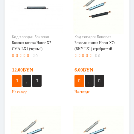
Код товара:
Боковая
Код товара:
Боковая
кнопка Honor X7 CMA-LX1
кнопка Honor X7a (RKY-
Боковая кнопка Honor X7
Боковая кнопка Honor X7a
(черный)
LX1) серебристый
CMA-LX1 (черный)
(RKY-LX1) серебристый
0
0
12.00BYN
6.00BYN
На складе
На складе