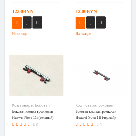
12.00BYN
12.00BYN
На складе
На складе
Код товара:
Боковая
Код товара:
Боковая
кнопка громкости Huawei
кнопка громкости Huawei
Боковая кнопка громкости
Боковая кнопка громкости
Nova 11i (зеленый)
Nova 11i (черный)
Huawei Nova 11i (зеленый)
Huawei Nova 11i (черный)
0
0