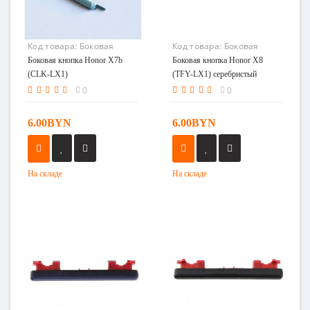
Код товара:
Боковая
Код товара:
Боковая
кнопка Honor X7b (CLK-
кнопка Honor X8 (TFY-LX1)
Боковая кнопка Honor X7b
Боковая кнопка Honor X8
LX1)
серебристый
(CLK-LX1)
(TFY-LX1) серебристый
0
0
6.00BYN
6.00BYN
На складе
На складе