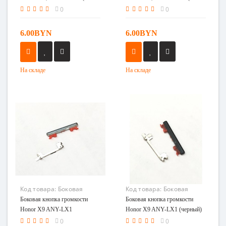
LX1) голубой
LX1) черный
0
0
6.00BYN
6.00BYN
На складе
На складе
Код товара:
Боковая
Код товара:
Боковая
кнопка громкости Honor
кнопка громкости Honor
Боковая кнопка громкости
Боковая кнопка громкости
X9 ANY-LX1
X9 ANY-LX1 (черный)
Honor X9 ANY-LX1
Honor X9 ANY-LX1 (черный)
(серебристый)
(серебристый)
0
0