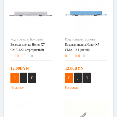
Код товара:
Боковая
Код товара:
Боковая
кнопка Honor X7 CMA-LX1
кнопка Honor X7 CMA-LX1
Боковая кнопка Honor X7
Боковая кнопка Honor X7
(серебристый)
(синий)
CMA-LX1 (серебристый)
CMA-LX1 (синий)
0
0
12.00BYN
12.00BYN
На складе
На складе