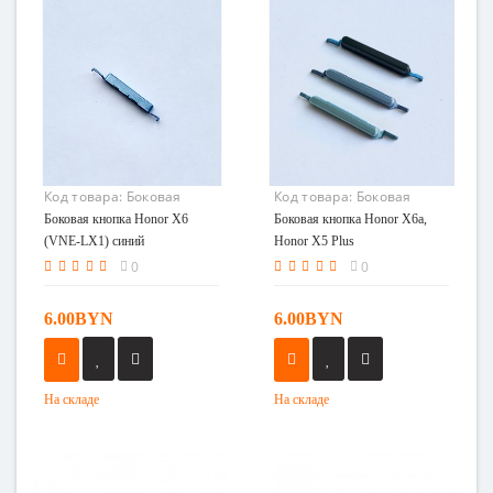
Код товара:
Боковая
Код товара:
Боковая
кнопка Honor X6 (VNE-
кнопка Honor X6a, Honor
Боковая кнопка Honor X6
Боковая кнопка Honor X6a,
LX1) синий
X5 Plus
(VNE-LX1) синий
Honor X5 Plus
0
0
6.00BYN
6.00BYN
На складе
На складе