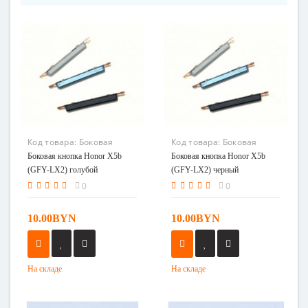
Код товара:
Боковая
Код товара:
Боковая
кнопка Honor X5b (GFY-
кнопка Honor X5b (GFY-
Боковая кнопка Honor X5b
Боковая кнопка Honor X5b
LX2) голубой
LX2) черный
(GFY-LX2) голубой
(GFY-LX2) черный
0
0
10.00BYN
10.00BYN
На складе
На складе