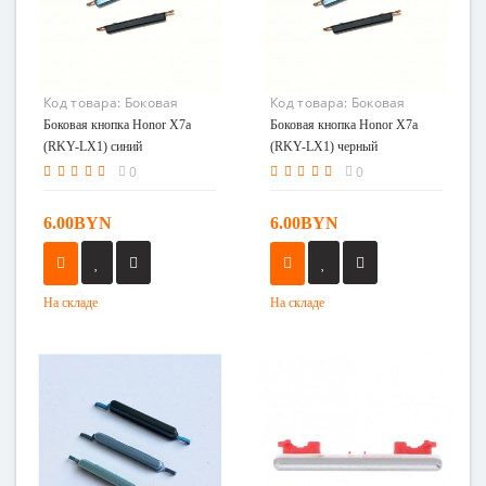
Код товара:
Боковая
Код товара:
Боковая
кнопка Honor X7a (RKY-
кнопка Honor X7a (RKY-
Боковая кнопка Honor X7a
Боковая кнопка Honor X7a
LX1) синий
LX1) черный
(RKY-LX1) синий
(RKY-LX1) черный
0
0
6.00BYN
6.00BYN
На складе
На складе