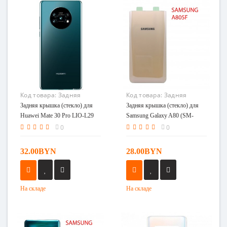
Код товара:
Задняя
Код товара:
Задняя
крышка (стекло) для
крышка (стекло) для
Задняя крышка (стекло) для
Задняя крышка (стекло) для
Huawei Mate 30 Pro LIO-
Samsung Galaxy A80 (SM-
Huawei Mate 30 Pro LIO-L29
Samsung Galaxy A80 (SM-
L29 (Аквамарин)
A805F/DS) золотистый
(Аквамарин)
A805F/DS) золотистый
0
0
32.00BYN
28.00BYN
На складе
На складе