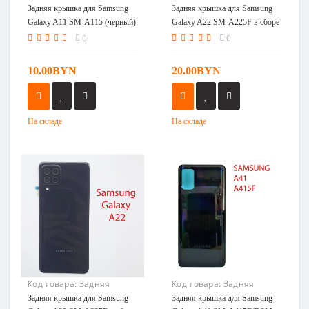
крышка для Samsung
крышка для Samsung
Задняя крышка для Samsung
Задняя крышка для Samsung
Galaxy A11 SM-A115
Galaxy A22 SM-A225F в
Galaxy A11 SM-A115 (черный)
Galaxy A22 SM-A225F в сборе
(черный)
сборе (белый)
(белый)
0
0
10.00BYN
20.00BYN
На складе
На складе
Код товара:
Задняя
Код товара:
Задняя
крышка для Samsung
крышка для Samsung
Задняя крышка для Samsung
Задняя крышка для Samsung