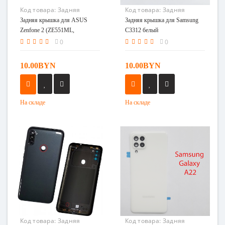
Код товара:
Задняя
Код товара:
Задняя
крышка для ASUS
крышка для Samsung
Задняя крышка для ASUS
Задняя крышка для Samsung
Zenfone 2 (ZE551ML,
C3312 белый
Zenfone 2 (ZE551ML,
C3312 белый
ZE550ML) черный
ZE550ML) черный
0
0
10.00BYN
10.00BYN
На складе
На складе
Код товара:
Задняя
Код товара:
Задняя