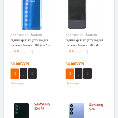
Код товара:
Задняя
Код товара:
Задняя
крышка (стекло) для
крышка (стекло) для
Задняя крышка (стекло) для
Задняя крышка (стекло) для
Samsung Galaxy S10+
Samsung Galaxy S20 SM-
Samsung Galaxy S10+ (G975)
Samsung Galaxy S20 SM-
(G975) синий
G980F в сборе (серый)
синий
G980F в сборе (серый)
0
0
30.00BYN
34.00BYN
На складе
На складе