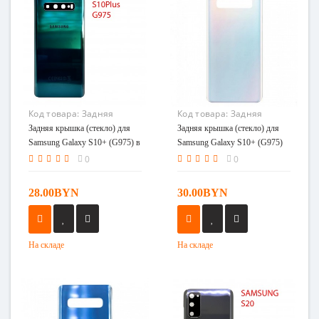
Код товара:
Задняя
Код товара:
Задняя
крышка (стекло) для
крышка (стекло) для
Задняя крышка (стекло) для
Задняя крышка (стекло) для
Samsung Galaxy S10+
Samsung Galaxy S10+
Samsung Galaxy S10+ (G975) в
Samsung Galaxy S10+ (G975)
(G975) в сборе
(G975) перламутр
сборе аквамарин
перламутр
0
0
аквамарин
28.00BYN
30.00BYN
На складе
На складе