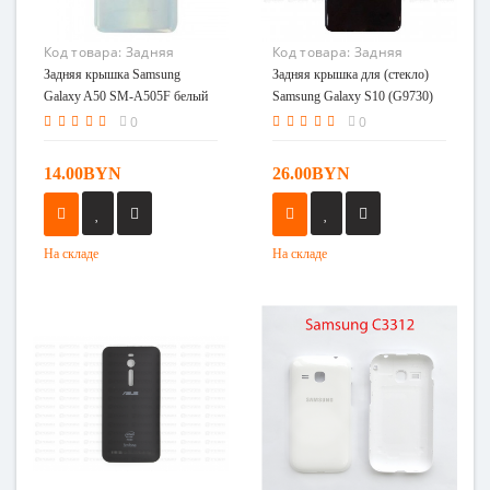
Код товара:
Задняя
Код товара:
Задняя
крышка Samsung Galaxy
крышка для (стекло)
Задняя крышка Samsung
Задняя крышка для (стекло)
A50 SM-A505F белый
Samsung Galaxy S10
Galaxy A50 SM-A505F белый
Samsung Galaxy S10 (G9730)
(G9730) черный
черный
0
0
14.00BYN
26.00BYN
На складе
На складе