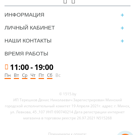
ИНФОРМАЦИЯ
ЛИЧНЫЙ КАБИНЕТ
НАШИ КОНТАКТЫ
ВРЕМЯ РАБОТЫ
11:00
-
19:00
Пн
Вт
Ср
Чт
Пт
Сб
Вс
© 1515.by
ИП Терешков Денис Николаевич Зарегистрирован Минский
городской исполнительный комитет 19 Апреля 2021г. адрес: г. Минск,
ул. Левкова, 45 ,107 УНП 690740214 Дата регистрации интернет
магазина в торговом реестре 26.97.2021 N515268
Принимаем к оплате: