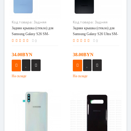
Код товара:
Задняя
Код товара:
Задняя
крышка (стекло) для
крышка (стекло) для
Задняя крышка (стекло) для
Задняя крышка (стекло) для
Samsung Galaxy S26 SM-
Samsung Galaxy S26 Ultra
Samsung Galaxy S26 SM-
Samsung Galaxy S26 Ultra SM-
S942B голубой
SM-S948B черный
S942B голубой
S948B черный
0
0
34.00BYN
38.00BYN
На складе
На складе