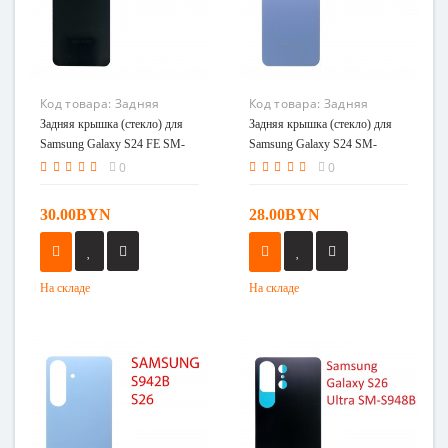
Код товара:
Задняя
Код товара:
Задняя
крышка (стекло) для
крышка (стекло) для
Задняя крышка (стекло) для
Задняя крышка (стекло) для
Samsung Galaxy S24 FE
Samsung Galaxy S24 SM-
Samsung Galaxy S24 FE SM-
Samsung Galaxy S24 SM-
SM-S721B черный
S921B в сборе синий
S721B черный
S921B в сборе синий
0
0
30.00BYN
28.00BYN
На складе
На складе