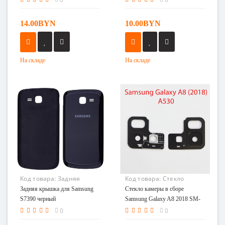
(белый)
14.00BYN
10.00BYN
На складе
На складе
Код товара:
Задняя
Код товара:
Стекло
крышка для Samsung
камеры в сборе Samsung
Задняя крышка для Samsung
Стекло камеры в сборе
S7390 черный
Galaxy A8 2018 SM-A530F
S7390 черный
Samsung Galaxy A8 2018 SM-
A530F
0
0