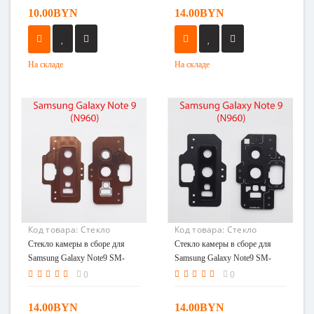
10.00BYN
14.00BYN
На складе
На складе
Код товара:
Стекло
Код товара:
Стекло
камеры для Samsung
камеры в сборе для
Стекло камеры в сборе для
Стекло камеры в сборе для
Galaxy Note9 SM-N960F
Samsung Galaxy Note9
Samsung Galaxy Note9 SM-
Samsung Galaxy Note9 SM-
бронзовый
SM-N960F черный
N960F бронзовый
N960F черный
0
0
14.00BYN
14.00BYN