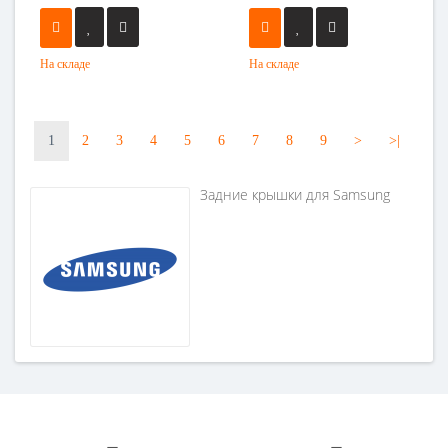
На складе
На складе
1
2
3
4
5
6
7
8
9
>
>|
Задние крышки для Samsung