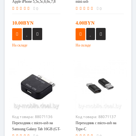
Apple iPhone 5,5s,5c,6,6s,7,8
mini-usb
0
0
10.00BYN
4.00BYN
На складе
На складе
Код товара:
88071136
Код товара:
88071137
Переходник с micro-usb на
Переходник с micro-usb на
Samsung Galaxy Tab 16GB (GT-
Type-C
P1000)