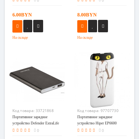
0
0
6.00BYN
8.00BYN
На складе
На складе
Код товара:
33721868
Код товара:
97707730
Портативное зарядное
Портативное зарядное
устройство Defender ExtraLife
устройство Hiper EP6600
4000B
(мистер кот)
0
0