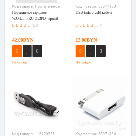
Код товара:
Портативное
Код товара:
88071133
зарядное W.O.L.T. PRO
Портативное зарядное
USB-(micro-usb) кабель
Q53PD черный
W.O.L.T. PRO Q53PD черный
0
0
42.00BYN
12.00BYN
На складе
На складе
Код товара:
112129325
Код товара:
88071134