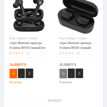
Код товара:
стерео
Код товара:
стерео
Bluetooth гарнитура
Bluetooth гарнитура
стерео Bluetooth гарнитура
стерео Bluetooth гарнитура
Evolution BH503 (черный)
Evolution BH201 (черный)
Evolution BH503 (черный) без
Evolution BH201 (черный)
без комплекта
комплекта
0
0
36.00BYN
45.88BYN
На складе
В наличии
Evolution