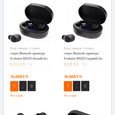
Код товара:
стерео
Код товара:
стерео
Bluetooth гарнитура
Bluetooth гарнитура
стерео Bluetooth гарнитура
стерео Bluetooth гарнитура
Evolution BH203 (белый)
Evolution BH203 (черный)
Evolution BH203 (белый) без
Evolution BH203 (черный) без
без комплекта
без комплекта
комплекта
комплекта
0
0
36.00BYN
36.00BYN
На складе
На складе