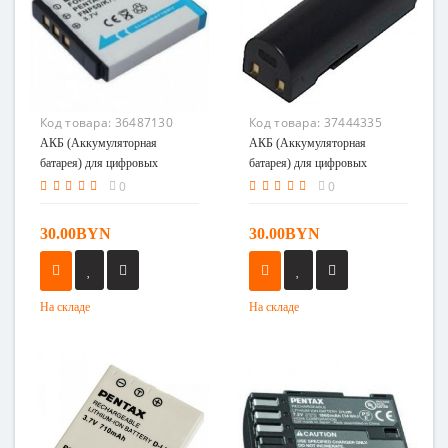
Код товара:
36487130
Код товара:
37444335
АКБ (Аккумуляторная
АКБ (Аккумуляторная
батарея) для цифровых
батарея) для цифровых
фотоаппаратов Pentax D-Li68
фотоаппаратов Pentax D-Li72
0
0
30.00BYN
30.00BYN
На складе
На складе