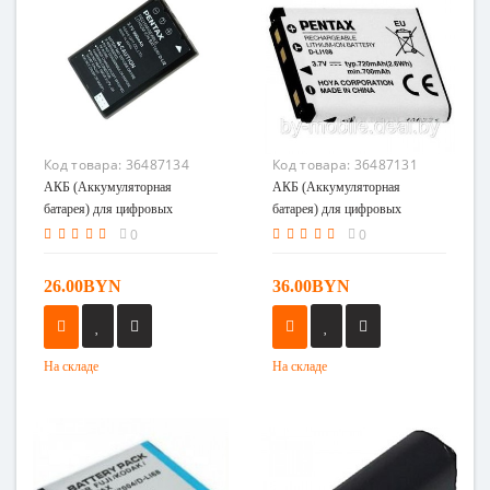
Код товара:
36487134
Код товара:
36487131
АКБ (Аккумуляторная
АКБ (Аккумуляторная
батарея) для цифровых
батарея) для цифровых
фотоаппаратов Pentax D-Li2
фотоаппаратов Pentax D-
0
0
Li63,LI108
26.00BYN
36.00BYN
На складе
На складе