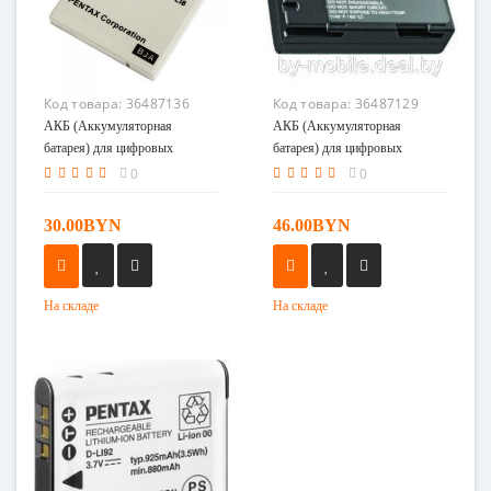
Код товара:
36487136
Код товара:
36487129
АКБ (Аккумуляторная
АКБ (Аккумуляторная
батарея) для цифровых
батарея) для цифровых
фотоаппаратов Pentax D-Li8
фотоаппаратов Pentax D-Li90
0
0
30.00BYN
46.00BYN
На складе
На складе