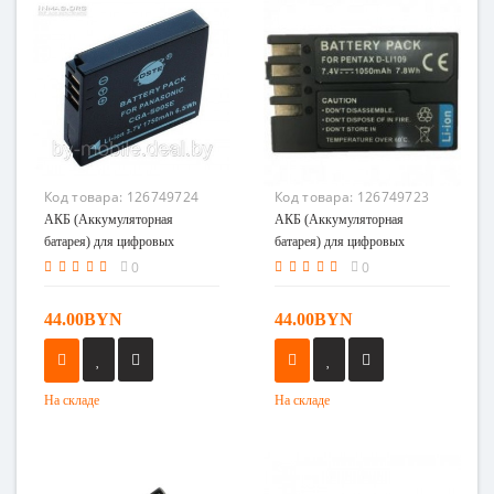
Код товара:
126749724
Код товара:
126749723
АКБ (Аккумуляторная
АКБ (Аккумуляторная
батарея) для цифровых
батарея) для цифровых
фотоаппаратов Pentax D-Li109
фотоаппаратов Pentax D-Li109
0
0
44.00BYN
44.00BYN
На складе
На складе