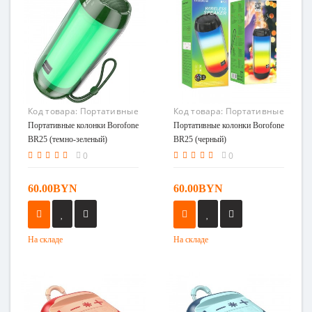
Код товара:
Портативные
Код товара:
Портативные
колонки Borofone BR25
колонки Borofone BR25
Портативные колонки Borofone
Портативные колонки Borofone
(темно-зеленый)
(черный)
BR25 (темно-зеленый)
BR25 (черный)
0
0
60.00BYN
60.00BYN
На складе
На складе