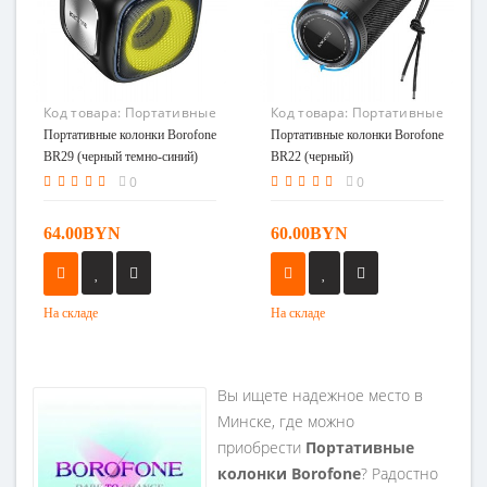
Код товара:
Портативные
Код товара:
Портативные
колонки Borofone BR29
колонки Borofone BR22
Портативные колонки Borofone
Портативные колонки Borofone
(черный темно-синий)
(черный)
BR29 (черный темно-синий)
BR22 (черный)
0
0
64.00BYN
60.00BYN
На складе
На складе
Вы ищете надежное место в
Минске, где можно
приобрести
Портативные
колонки Borofone
? Радостно