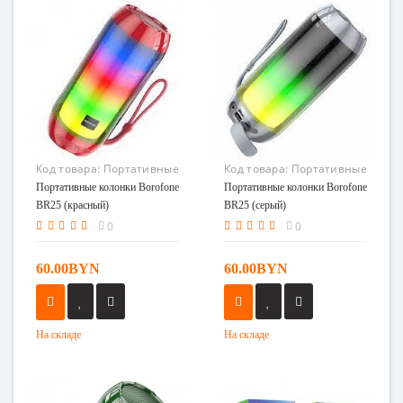
Код товара:
Портативные
Код товара:
Портативные
колонки Borofone BR25
колонки Borofone BR25
Портативные колонки Borofone
Портативные колонки Borofone
(красный)
(серый)
BR25 (красный)
BR25 (серый)
0
0
60.00BYN
60.00BYN
На складе
На складе