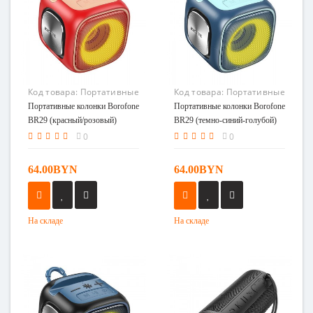
Код товара:
Портативные
Код товара:
Портативные
колонки Borofone BR29
колонки Borofone BR29
Портативные колонки Borofone
Портативные колонки Borofone
(красный/розовый)
(темно-синий-голубой)
BR29 (красный/розовый)
BR29 (темно-синий-голубой)
0
0
64.00BYN
64.00BYN
На складе
На складе