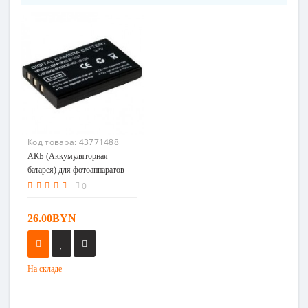
Код товара:
43771488
АКБ (Аккумуляторная
батарея) для фотоаппаратов
HP A1812A (L1812A, L1812B,
0
R07, Q2232-80001)
26.00BYN
На складе