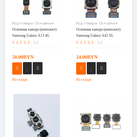
Код товара:
Основная
Код товара:
Основная
камера (комплект)
камера (комплект)
Основная камера (комплект)
Основная камера (комплект)
Samsung Galaxy A13 4G
Samsung Galaxy A42 5G
Samsung Galaxy A13 4G
Samsung Galaxy A42 5G
(A135)
(A426) Американская
(A135)
(A426) Американская версия
0
0
версия
50.00BYN
24.00BYN
На складе
На складе