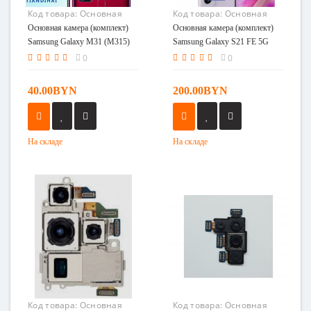
Код товара:
Основная
Код товара:
Основная
камера (комплект)
камера (комплект)
Основная камера (комплект)
Основная камера (комплект)
Samsung Galaxy M31
Samsung Galaxy S21 FE
Samsung Galaxy M31 (M315)
Samsung Galaxy S21 FE 5G
(M315)
5G (G990)
(G990)
0
0
40.00BYN
200.00BYN
На складе
На складе
Код товара:
Основная
Код товара:
Основная