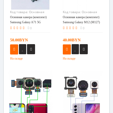
Код товара:
Основная
Код товара:
Основная
камера (комплект)
камера (комплект)
Основная камера (комплект)
Основная камера (комплект)
Samsung Galaxy A71 5G
Samsung Galaxy M12
Samsung Galaxy A71 5G
Samsung Galaxy M12 (M127)
(A716) Американская
(M127)
(A716) Американская версия
0
0
версия
50.00BYN
40.00BYN
На складе
На складе