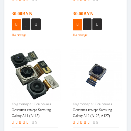
30.00BYN
30.00BYN
На складе
На складе
Код товара:
Основная
Код товара:
Основная
камера Samsung Galaxy
камера Samsung Galaxy
Основная камера Samsung
Основная камера Samsung
A11 (A115)
A12 (A125, A127)
Galaxy A11 (A115)
Galaxy A12 (A125, A127)
0
0