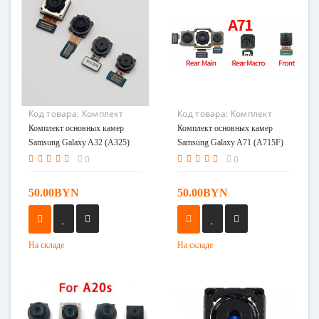
Код товара:
Комплект
Код товара:
Комплект
основных камер Samsung
основных камер Samsung
Комплект основных камер
Комплект основных камер
Galaxy A32 (A325)
Galaxy A71 (A715F)
Samsung Galaxy A32 (A325)
Samsung Galaxy A71 (A715F)
0
0
50.00BYN
50.00BYN
На складе
На складе