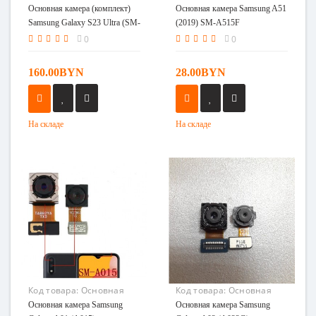
камера (комплект)
камера Samsung A51
Основная камера (комплект)
Основная камера Samsung A51
Samsung Galaxy S23 Ultra
(2019) SM-A515F
Samsung Galaxy S23 Ultra (SM-
(2019) SM-A515F
(SM-S918B)
S918B)
0
0
160.00BYN
28.00BYN
На складе
На складе
Код товара:
Основная
Код товара:
Основная
камера Samsung Galaxy
камера Samsung Galaxy
Основная камера Samsung
Основная камера Samsung