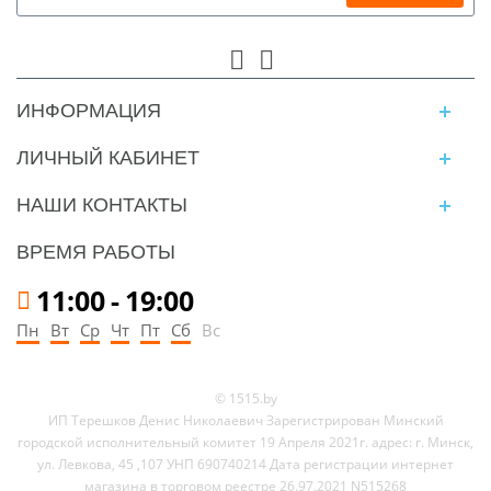
ИНФОРМАЦИЯ
ЛИЧНЫЙ КАБИНЕТ
НАШИ КОНТАКТЫ
ВРЕМЯ РАБОТЫ
11:00
-
19:00
Пн
Вт
Ср
Чт
Пт
Сб
Вс
© 1515.by
ИП Терешков Денис Николаевич Зарегистрирован Минский
городской исполнительный комитет 19 Апреля 2021г. адрес: г. Минск,
ул. Левкова, 45 ,107 УНП 690740214 Дата регистрации интернет
магазина в торговом реестре 26.97.2021 N515268