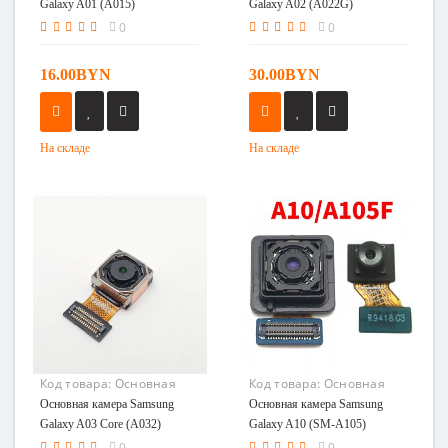
A01 (A015)
A02 (A022G)
Galaxy A01 (A015)
Galaxy A02 (A022G)
0
0
16.00BYN
30.00BYN
На складе
На складе
Код товара:
Основная
Код товара:
Основная
камера Samsung Galaxy
камера Samsung Galaxy
Основная камера Samsung
Основная камера Samsung
A03 Core (A032)
A10 (SM-A105)
Galaxy A03 Core (A032)
Galaxy A10 (SM-A105)
0
0