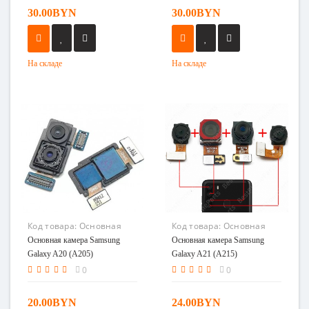
30.00BYN
30.00BYN
На складе
На складе
Код товара:
Основная
Код товара:
Основная
камера Samsung Galaxy
камера Samsung Galaxy
Основная камера Samsung
Основная камера Samsung
A20 (A205)
A21 (A215) Американская
Galaxy A20 (A205)
Galaxy A21 (A215)
версия
Американская версия
0
0
20.00BYN
24.00BYN