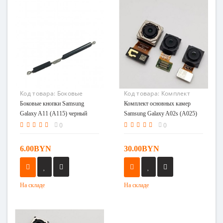
Код товара:
Боковые
Код товара:
Комплект
кнопки Samsung Galaxy
основных камер Samsung
Боковые кнопки Samsung
Комплект основных камер
A11 (A115) черный
Galaxy A02s (A025)
Galaxy A11 (A115) черный
Samsung Galaxy A02s (A025)
0
0
6.00BYN
30.00BYN
На складе
На складе