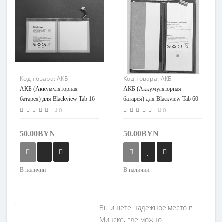
Код товара:
АКБ
Код товара:
АКБ
(Аккумуляторная
(Аккумуляторная
АКБ (Аккумуляторная
АКБ (Аккумуляторная
батарея) для Blackview
батарея) для Blackview
батарея) для Blackview Tab 16
батарея) для Blackview Tab 60
Tab 16 Pro
Tab 60 Pro
Pro (LiU278891PVUTL)
Pro (U3256125PHV-A)
0
0
(LiU278891PVUTL)
(U3256125PHV-A)
50.00BYN
50.00BYN
В наличии
В наличии
Вы ищете надежное место в
Минске, где можно