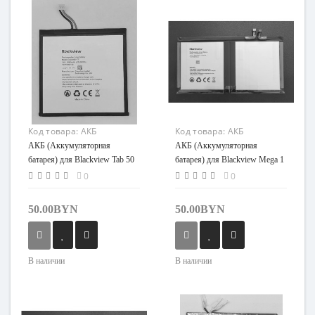
Код товара:
АКБ
Код товара:
АКБ
(Аккумуляторная
(Аккумуляторная
АКБ (Аккумуляторная
АКБ (Аккумуляторная
батарея) для Blackview
батарея) для Blackview
батарея) для Blackview Tab 50
батарея) для Blackview Mega 1
Tab 50 WiFi (Li32A097HTT)
Mega 1 (Li309093HTT)
WiFi (Li32A097HTT)
(Li309093HTT)
0
0
50.00BYN
50.00BYN
В наличии
В наличии