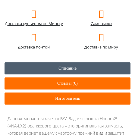
Доставка курьером по Минску
Самовывоз
Доставка почтой
Доставка по миру
Описание
Отзывы (0)
Изготовитель
Данная запчасть является Б/У. Задняя крышка Honor X5
(VNA-LX2) оранжевого цвета – это оригинальная запчасть,
которая вернет вашему смартфону прежний вид и защитит