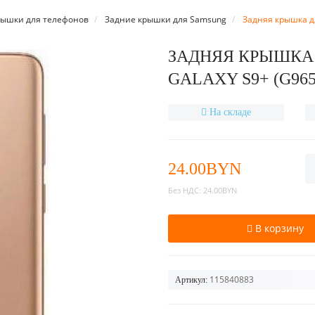
рышки для телефонов
Задние крышки для Samsung
Задняя крышка дл
ЗАДНЯЯ КРЫШКА 
GALAXY S9+ (G96
На складе
24.00BYN
Без НДС:
24.00BYN
В корзину
115840883
Артикул: