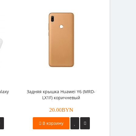
laxy
Задняя крышка Huawei Y6 (MRD-
Задняя кры
LX1F) коричневый
Huawei Y6
20.00BYN
В корзину
В к