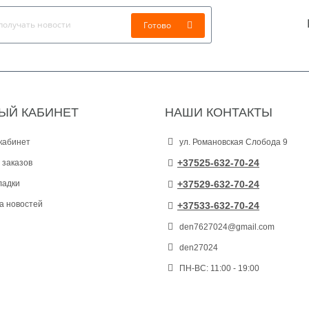
Готово
ЫЙ КАБИНЕТ
НАШИ КОНТАКТЫ
кабинет
ул. Романовская Слобода 9
+37525-632-70-24
 заказов
ладки
+37529-632-70-24
а новостей
+37533-632-70-24
den7627024@gmail.com
den27024
ПН-ВС: 11:00 - 19:00