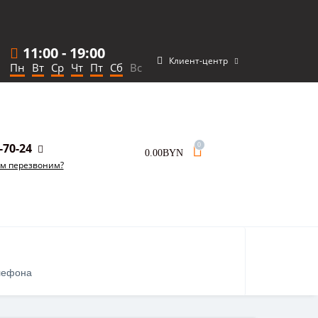
11:00
-
19:00
Клиент-центр
Пн
Вт
Ср
Чт
Пт
Сб
Вс
-70-24
0
0.00BYN
ам перезвоним?
лефона