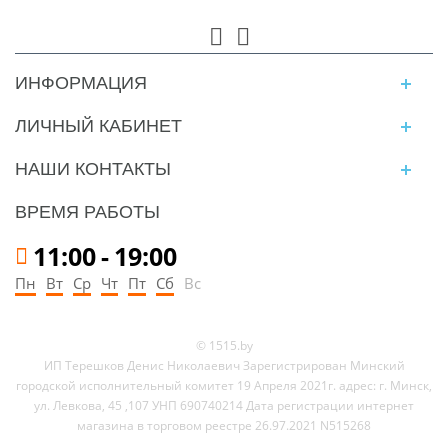
ИНФОРМАЦИЯ
ЛИЧНЫЙ КАБИНЕТ
НАШИ КОНТАКТЫ
ВРЕМЯ РАБОТЫ
11:00
-
19:00
Пн
Вт
Ср
Чт
Пт
Сб
Вс
© 1515.by
ИП Терешков Денис Николаевич Зарегистрирован Минский
городской исполнительный комитет 19 Апреля 2021г. адрес: г. Минск,
ул. Левкова, 45 ,107 УНП 690740214 Дата регистрации интернет
магазина в торговом реестре 26.97.2021 N515268