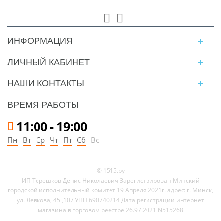
ИНФОРМАЦИЯ
ЛИЧНЫЙ КАБИНЕТ
НАШИ КОНТАКТЫ
ВРЕМЯ РАБОТЫ
11:00
-
19:00
Пн
Вт
Ср
Чт
Пт
Сб
Вс
© 1515.by
ИП Терешков Денис Николаевич Зарегистрирован Минский
городской исполнительный комитет 19 Апреля 2021г. адрес: г. Минск,
ул. Левкова, 45 ,107 УНП 690740214 Дата регистрации интернет
магазина в торговом реестре 26.97.2021 N515268