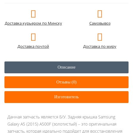
Доставка курьером по Минску
Самовывоз
Доставка почтой
Доставка по миру
Описание
Отзывы (0)
Изготовитель
Данная запчасть является Б/У. Задняя крышка Samsung
Galaxy A5 (2015) A500F (золотистый) – это оригинальная
запчасть, которая идеально подойдет для восстановления