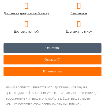
Доставка курьером по Минску
Самовывоз
Доставка почтой
Доставка по миру
Описание
Отзывы (0)
Изготовитель
Данная запчасть является Б/У. Оригинальная задняя
крышка для Philips Xenium W6610 – идеальное решение для
восстановления вашего устройства. Если ваша старая
крышка потеряла свой первоначальный вид или