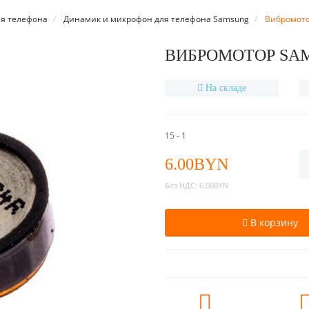
я телефона
Динамик и микрофон для телефона Samsung
Вибромото
ВИБРОМОТОР SAM
На складе
15 - 1
6.00BYN
Без НДС:
6.00BYN
В корзину