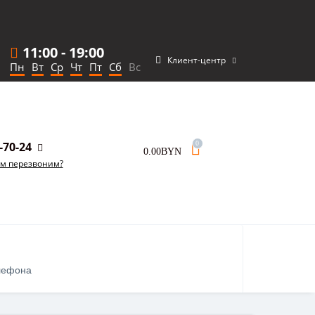
11:00
-
19:00
Клиент-центр
Пн
Вт
Ср
Чт
Пт
Сб
Вс
-70-24
0
0.00BYN
ам перезвоним?
лефона