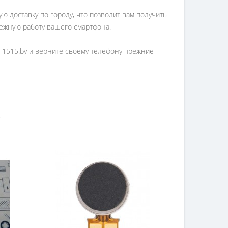
ю доставку по городу, что позволит вам получить
дежную работу вашего смартфона.
а 1515.by и верните своему телефону прежние