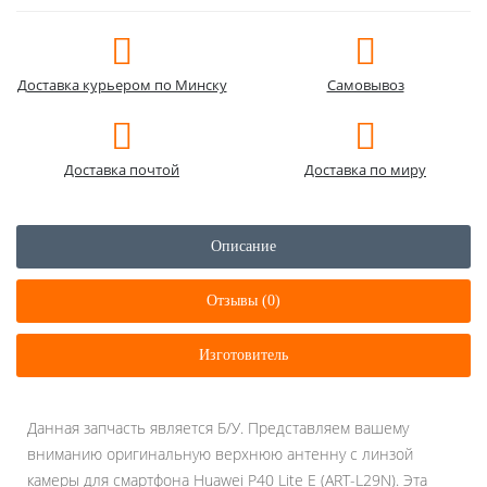
Доставка курьером по Минску
Самовывоз
Доставка почтой
Доставка по миру
Описание
Отзывы (0)
Изготовитель
Данная запчасть является Б/У. Представляем вашему
вниманию оригинальную верхнюю антенну с линзой
камеры для смартфона Huawei P40 Lite E (ART-L29N). Эта