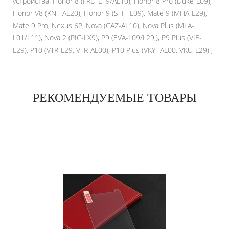
устройства: Honor 8 (FRD-L19/AL10), Honor 8 Pro (Duke-L09),
Honor V8 (KNT-AL20), Honor 9 (STF- L09), Mate 9 (MHA-L29),
Mate 9 Pro, Nexus 6P, Nova (CAZ-AL10), Nova Plus (MLA-
L01/L11), Nova 2 (PIC-LX9), P9 (EVA-L09/L29,), P9 Plus (VIE-
L29), P10 (VTR-L29, VTR-AL00), P10 Plus (VKY- AL00, VKU-L29) ,
РЕКОМЕНДУЕМЫЕ ТОВАРЫ