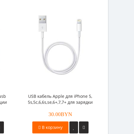
usb
USB кабель Apple для iPhone 5,
ации
5s,5c,6,6s,se,6+,7,7+ для зарядки
и синхронизации (оригинал)
30.00BYN
В корзину