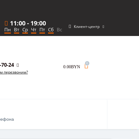
11:00
-
19:00
Клиент-центр
Пн
Вт
Ср
Чт
Пт
Сб
Вс
-70-24
0
0.00BYN
ам перезвоним?
лефона