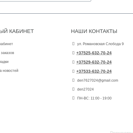
ЫЙ КАБИНЕТ
НАШИ КОНТАКТЫ
кабинет
ул. Романовская Слобода 9
+37525-632-70-24
 заказов
ладки
+37529-632-70-24
а новостей
+37533-632-70-24
den7627024@gmail.com
den27024
ПН-ВС: 11:00 - 19:00
Принимаем к