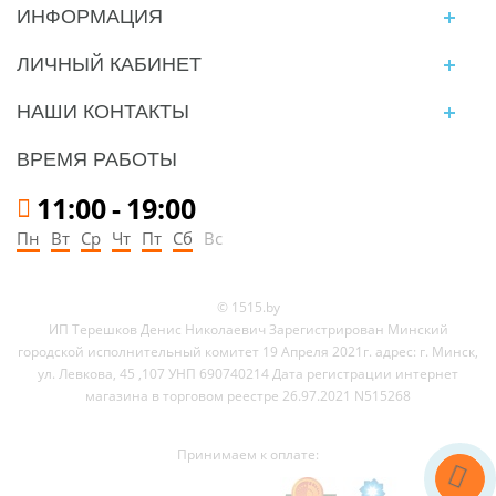
ИНФОРМАЦИЯ
ЛИЧНЫЙ КАБИНЕТ
НАШИ КОНТАКТЫ
ВРЕМЯ РАБОТЫ
11:00
-
19:00
Пн
Вт
Ср
Чт
Пт
Сб
Вс
© 1515.by
ИП Терешков Денис Николаевич Зарегистрирован Минский
городской исполнительный комитет 19 Апреля 2021г. адрес: г. Минск,
ул. Левкова, 45 ,107 УНП 690740214 Дата регистрации интернет
магазина в торговом реестре 26.97.2021 N515268
Принимаем к оплате: