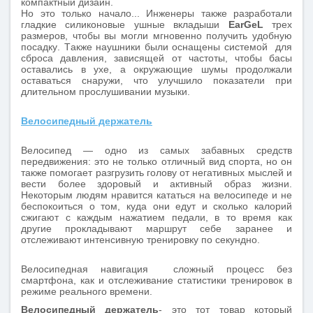
компактный дизайн.
Но это только начало... Инженеры также разработали
гладкие силиконовые ушные вкладыши
EarGeL
трех
размеров, чтобы вы могли мгновенно получить удобную
посадку. Также наушники были оснащены системой для
сброса давления, зависящей от частоты, чтобы басы
оставались в ухе, а окружающие шумы продолжали
оставаться снаружи, что улучшило показатели при
длительном прослушивании музыки.
Велосипедный держатель
Велосипед — одно из самых забавных средств
передвижения: это не только отличный вид спорта, но он
также помогает разгрузить голову от негативных мыслей и
вести более здоровый и активный образ жизни.
Некоторым людям нравится кататься на велосипеде и не
беспокоиться о том, куда они едут и сколько калорий
сжигают с каждым нажатием педали, в то время как
другие прокладывают маршрут себе заранее и
отслеживают интенсивную тренировку по секундно.
Велосипедная навигация сложный процесс без
смартфона, как и отслеживание статистики тренировок в
режиме реального времени.
Велосипедный держатель
- это тот товар который