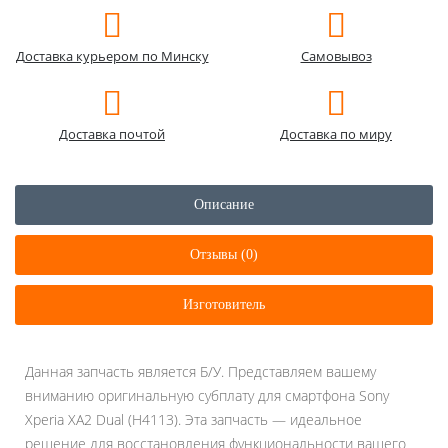
Доставка курьером по Минску
Самовывоз
Доставка почтой
Доставка по миру
Описание
Отзывы (0)
Изготовитель
Данная запчасть является Б/У. Представляем вашему
вниманию оригинальную субплату для смартфона Sony
Xperia XA2 Dual (H4113). Эта запчасть — идеальное
решение для восстановления функциональности вашего