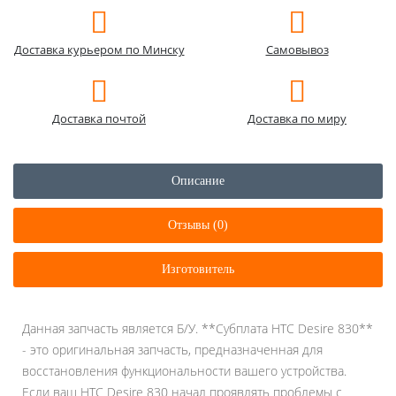
Доставка курьером по Минску
Самовывоз
Доставка почтой
Доставка по миру
Описание
Отзывы (0)
Изготовитель
Данная запчасть является Б/У. **Субплата HTC Desire 830**
- это оригинальная запчасть, предназначенная для
восстановления функциональности вашего устройства.
Если ваш HTC Desire 830 начал проявлять проблемы с