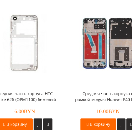
редняя часть корпуса HTC
Средняя часть корпуса 
ire 626 (OPM1100) бежевый
рамкой модуля Huawei P40 l
(ART-L29N) синий
6.00BYN
10.00BYN
В корзину
В корзину