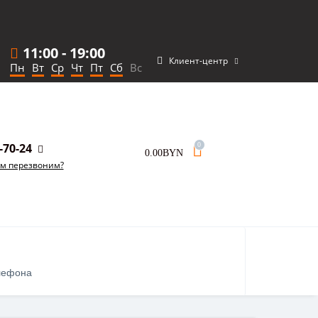
11:00
-
19:00
Клиент-центр
Пн
Вт
Ср
Чт
Пт
Сб
Вс
-70-24
0
0.00BYN
ам перезвоним?
лефона