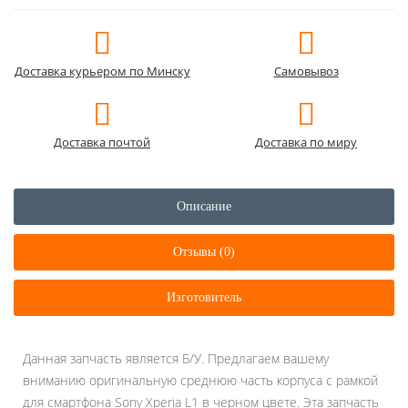
Доставка курьером по Минску
Самовывоз
Доставка почтой
Доставка по миру
Описание
Отзывы (0)
Изготовитель
Данная запчасть является Б/У. Предлагаем вашему
вниманию оригинальную среднюю часть корпуса с рамкой
для смартфона Sony Xperia L1 в черном цвете. Эта запчасть