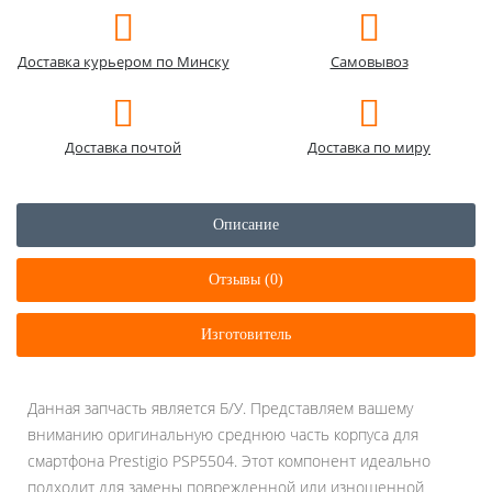
Доставка курьером по Минску
Самовывоз
Доставка почтой
Доставка по миру
Описание
Отзывы (0)
Изготовитель
Данная запчасть является Б/У. Представляем вашему
вниманию оригинальную среднюю часть корпуса для
смартфона Prestigio PSP5504. Этот компонент идеально
подходит для замены поврежденной или изношенной