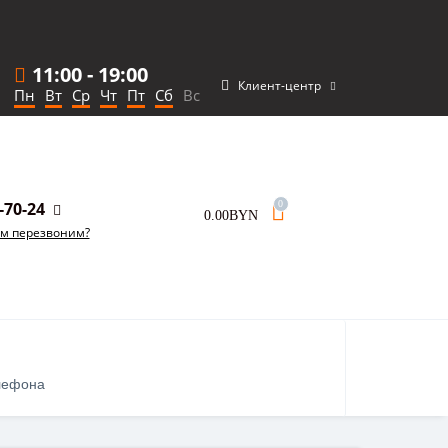
11:00
-
19:00
Клиент-центр
Пн
Вт
Ср
Чт
Пт
Сб
Вс
-70-24
0
0.00BYN
ам перезвоним?
лефона