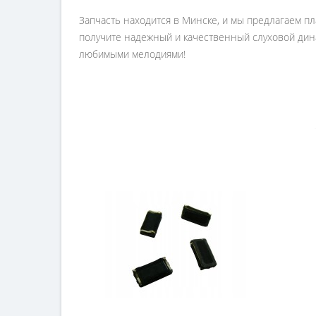
Запчасть находится в Минске, и мы предлагаем пла
получите надежный и качественный слуховой дин
любимыми мелодиями!