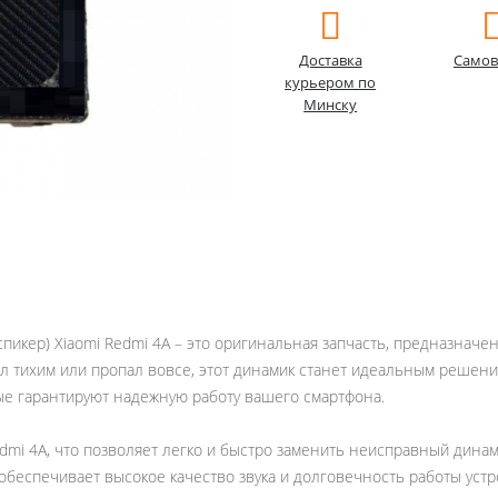
Доставка
Самов
курьером по
Минску
(спикер) Xiaomi Redmi 4A – это оригинальная запчасть, предназна
тал тихим или пропал вовсе, этот динамик станет идеальным реше
е гарантируют надежную работу вашего смартфона.
dmi 4A, что позволяет легко и быстро заменить неисправный динам
обеспечивает высокое качество звука и долговечность работы устр