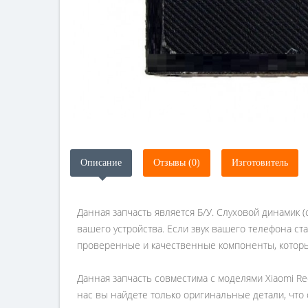
Описание
Отзывы (0)
Изготовитель
Данная запчасть является Б/У. Слуховой динамик 
вашего устройства. Если звук вашего телефона с
проверенные и качественные компоненты, которы
Данная запчасть совместима с моделями Xiaomi Re
нас вы найдете только оригинальные детали, что 