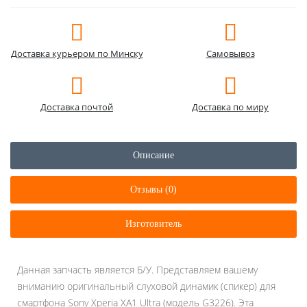
Доставка курьером по Минску
Самовывоз
Доставка почтой
Доставка по миру
Описание
Отзывы (0)
Изготовитель
Данная запчасть является Б/У. Представляем вашему
вниманию оригинальный слуховой динамик (спикер) для
смартфона Sony Xperia XA1 Ultra (модель G3226). Эта