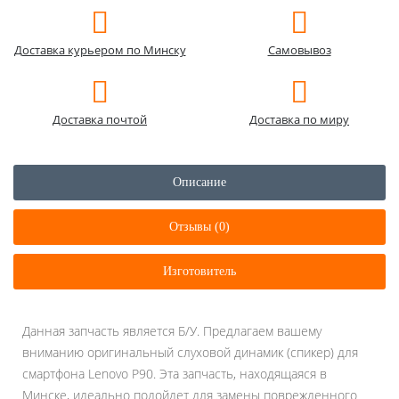
Доставка курьером по Минску
Самовывоз
Доставка почтой
Доставка по миру
Описание
Отзывы (0)
Изготовитель
Данная запчасть является Б/У. Предлагаем вашему
вниманию оригинальный слуховой динамик (спикер) для
смартфона Lenovo P90. Эта запчасть, находящаяся в
Минске, идеально подойдет для замены поврежденного