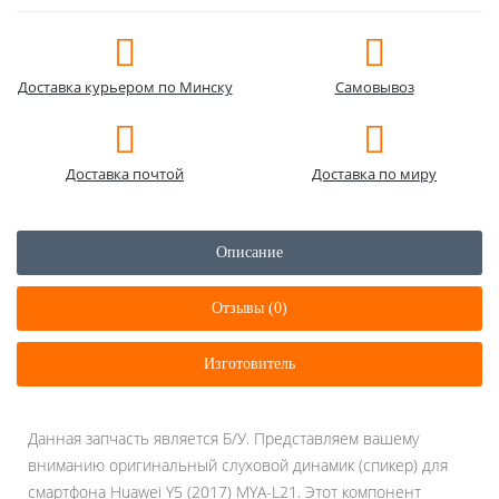
Доставка курьером по Минску
Самовывоз
Доставка почтой
Доставка по миру
Описание
Отзывы (0)
Изготовитель
Данная запчасть является Б/У. Представляем вашему
вниманию оригинальный слуховой динамик (спикер) для
смартфона Huawei Y5 (2017) MYA-L21. Этот компонент