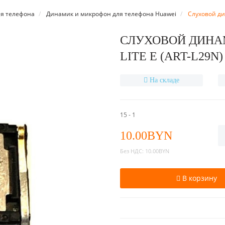
я телефона
Динамик и микрофон для телефона Huawei
Слуховой дин
СЛУХОВОЙ ДИНАМ
LITE E (ART-L29N)
На складе
15 - 1
10.00BYN
Без НДС:
10.00BYN
В корзину