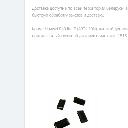
Доставка доступна по всей территории Беларуси, 
быструю обработку заказов и доставку.
Кроме Huawei P40 lite E (ART-L29N), данный дина
оригинальный слуховой динамик в магазине 1515.