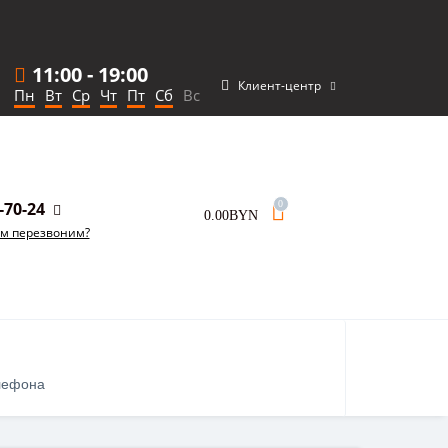
11:00
-
19:00
Клиент-центр
Пн
Вт
Ср
Чт
Пт
Сб
Вс
-70-24
0
0.00BYN
ам перезвоним?
лефона