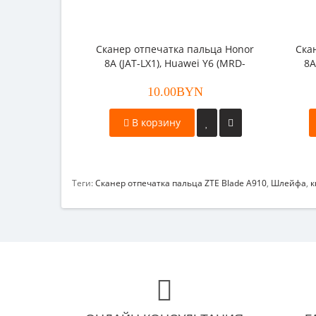
Сканер отпечатка пальца Honor
Ска
8A (JAT-LX1), Huawei Y6 (MRD-
8A
LX1F) черный
10.00BYN
В корзину
Теги:
Сканер отпечатка пальца ZTE Blade A910
,
Шлейфа
,
к