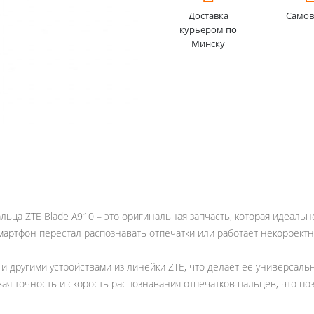
Доставка
Самов
курьером по
Минску
альца ZTE Blade A910 – это оригинальная запчасть, которая идеал
мартфон перестал распознавать отпечатки или работает некоррект
 и другими устройствами из линейки ZTE, что делает её универсал
ая точность и скорость распознавания отпечатков пальцев, что по