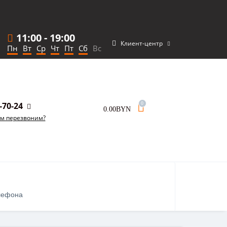
11:00
-
19:00
Клиент-центр
Пн
Вт
Ср
Чт
Пт
Сб
Вс
-70-24
0
0.00BYN
ам перезвоним?
лефона