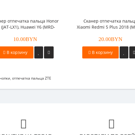
нер отпечатка пальца Honor
Сканер отпечатка паль
 (JAT-LX1), Huawei Y6 (MRD-
Xiaomi Redmi 5 Plus 2018 (
LX1F) коричневый
золотистый
10.00BYN
20.00BYN
В корзину
В корзину
нопки
,
отпечатка пальца ZTE