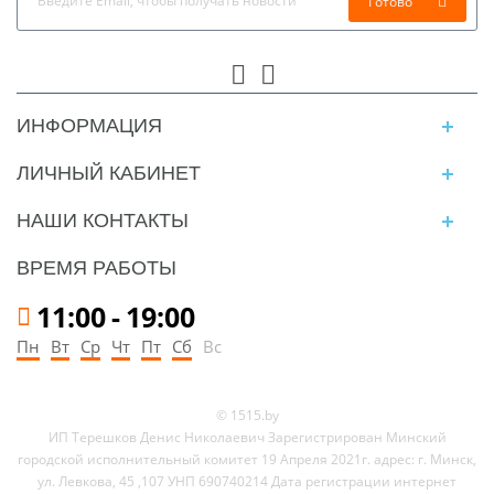
Готово
ИНФОРМАЦИЯ
ЛИЧНЫЙ КАБИНЕТ
НАШИ КОНТАКТЫ
ВРЕМЯ РАБОТЫ
11:00
-
19:00
Пн
Вт
Ср
Чт
Пт
Сб
Вс
© 1515.by
ИП Терешков Денис Николаевич Зарегистрирован Минский
городской исполнительный комитет 19 Апреля 2021г. адрес: г. Минск,
ул. Левкова, 45 ,107 УНП 690740214 Дата регистрации интернет