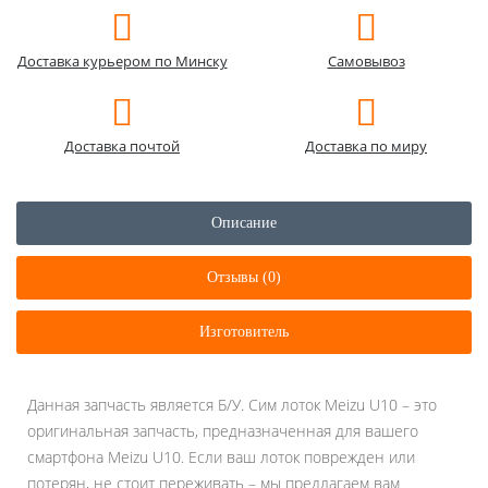
Доставка курьером по Минску
Самовывоз
Доставка почтой
Доставка по миру
Описание
Отзывы (0)
Изготовитель
Данная запчасть является Б/У. Сим лоток Meizu U10 – это
оригинальная запчасть, предназначенная для вашего
смартфона Meizu U10. Если ваш лоток поврежден или
потерян, не стоит переживать – мы предлагаем вам