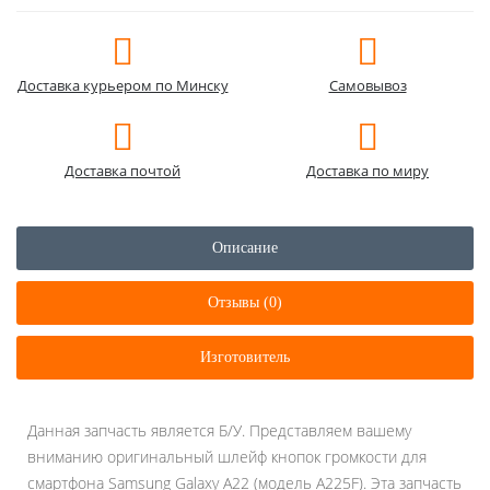
Доставка курьером по Минску
Самовывоз
Доставка почтой
Доставка по миру
Описание
Отзывы (0)
Изготовитель
Данная запчасть является Б/У. Представляем вашему
вниманию оригинальный шлейф кнопок громкости для
смартфона Samsung Galaxy A22 (модель A225F). Эта запчасть