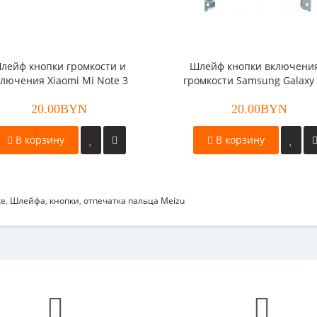
лейф кнопки громкости и
Шлейф кнопки включени
ключения Xiaomi Mi Note 3
громкости Samsung Galaxy
4G (A525)
20.00BYN
20.00BYN
В корзину
В корзину
te
,
Шлейфа
,
кнопки
,
отпечатка пальца Meizu