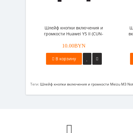
Шлейф кнопки включения и
Ш
громкости Huawei Y5 II (CUN-
в
U29)
10.00BYN
В корзину
Теги:
Шлейф кнопки включения и громкости Meizu M3 No