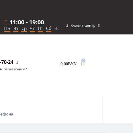
11:00
-
19:00
Клиент-центр
Пн
Вт
Ср
Чт
Пт
Сб
Вс
-70-24
0
0.00BYN
ам перезвоним?
лефона