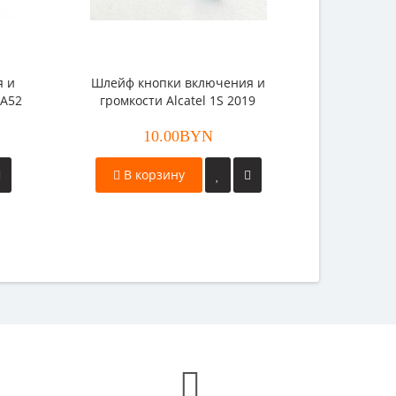
я и
Шлейф кнопки включения и
 A52
громкости Alcatel 1S 2019
(5024D)
10.00BYN
В корзину