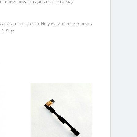
е внимание, что доставка по городу
 работать как новый. Не упустите возможность
515.by!