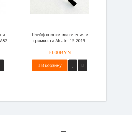
я и
Шлейф кнопки включения и
 A52
громкости Alcatel 1S 2019
(5024D)
10.00BYN
В корзину