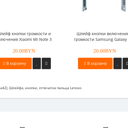
лейф кнопки громкости и
Шлейф кнопки включени
ключения Xiaomi Mi Note 3
громкости Samsung Galaxy
4G (A525)
20.00BYN
20.00BYN
В корзину
В корзину
a42)
,
Шлейфа
,
кнопки
,
отпечатка пальца Lenovo