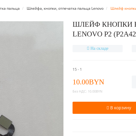
тка пальца
Шлейфа, кнопки, отпечатка пальца Lenovo
Шлейф кнопки
ШЛЕЙФ КНОПКИ 
LENOVO P2 (P2A42
На складе
15 - 1
10.00BYN
Без НДС:
10.00BYN
В корзину