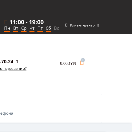
11:00
-
19:00
Клиент-центр
Пн
Вт
Ср
Чт
Пт
Сб
Вс
-70-24
0
0.00BYN
ам перезвоним?
лефона