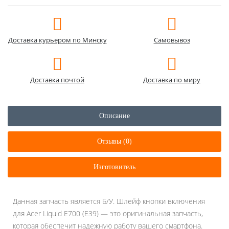
Доставка курьером по Минску
Самовывоз
Доставка почтой
Доставка по миру
Описание
Отзывы (0)
Изготовитель
Данная запчасть является Б/У. Шлейф кнопки включения
для Acer Liquid E700 (E39) — это оригинальная запчасть,
которая обеспечит надежную работу вашего смартфона.