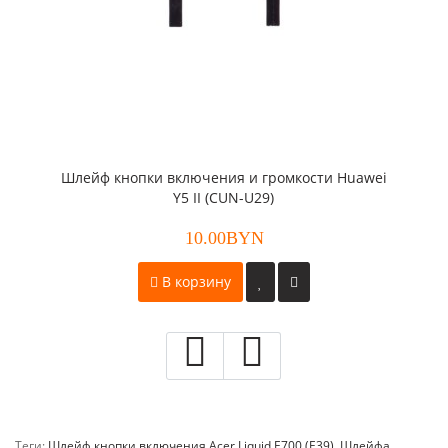
Шлейф кнопки включения и громкости Huawei
Y5 II (CUN-U29)
10.00BYN
В корзину
Теги:
Шлейф кнопки включения Acer Liquid E700 (E39)
,
Шлейфа
,