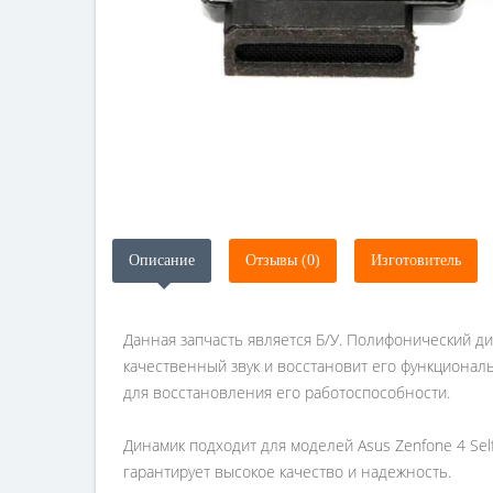
Описание
Отзывы (0)
Изготовитель
Данная запчасть является Б/У. Полифонический дин
качественный звук и восстановит его функциональ
для восстановления его работоспособности.
Динамик подходит для моделей Asus Zenfone 4 Self
гарантирует высокое качество и надежность.