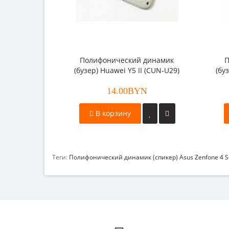
Полифонический динамик
П
(бузер) Huawei Y5 II (CUN-U29)
(бу
14.00BYN
В корзину
Теги:
Полифонический динамик (спикер) Asus Zenfone 4 Se