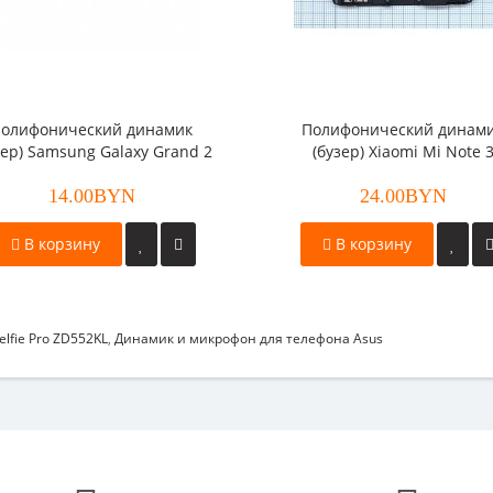
олифонический динамик
Полифонический динам
зер) Samsung Galaxy Grand 2
(бузер) Xiaomi Mi Note 
(G7102)
14.00BYN
24.00BYN
В корзину
В корзину
lfie Pro ZD552KL
,
Динамик и микрофон для телефона Asus