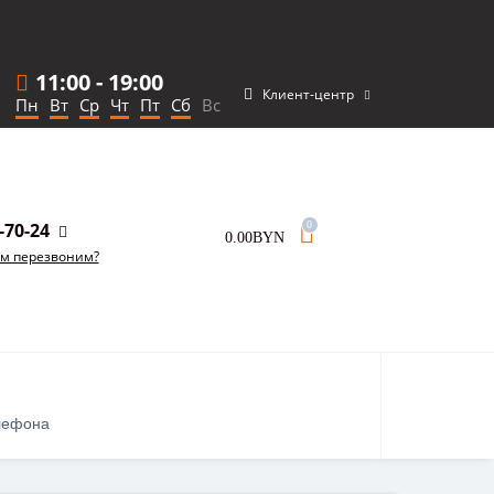
11:00
-
19:00
Клиент-центр
Пн
Вт
Ср
Чт
Пт
Сб
Вс
-70-24
0
0.00BYN
ам перезвоним?
лефона