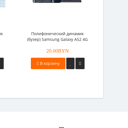
ик
Полифонический динамик
3
(бузер) Samsung Galaxy A52 4G
(A525)
20.00BYN
В корзину