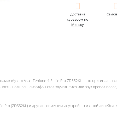
Доставка
Самов
курьером по
Минску
амик (бузер) Asus Zenfone 4 Selfie Pro ZD552KL – это оригинальная
ность. Если ваш смартфон стал звучать тихо или звук пропал вовс
ie Pro (ZD552KL) и других совместимых устройств из этой линейки.