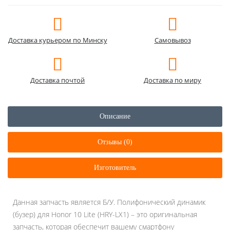
Доставка курьером по Минску
Самовывоз
Доставка почтой
Доставка по миру
Описание
Отзывы (0)
Изготовитель
Данная запчасть является Б/У. Полифонический динамик
(бузер) для Honor 10 Lite (HRY-LX1) – это оригинальная
запчасть, которая обеспечит вашему смартфону