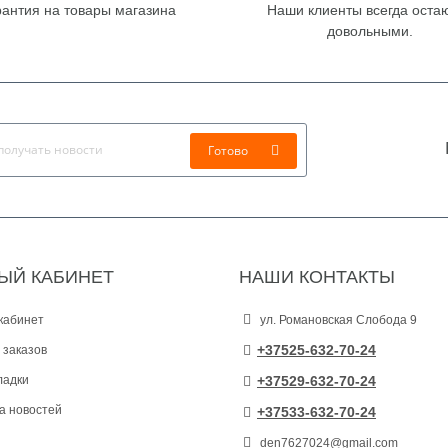
рантия на товары магазина
Наши клиенты всегда оста
довольными.
Готово
ЫЙ КАБИНЕТ
НАШИ КОНТАКТЫ
кабинет
ул. Романовская Слобода 9
+37525-632-70-24
 заказов
ладки
+37529-632-70-24
а новостей
+37533-632-70-24
den7627024@gmail.com