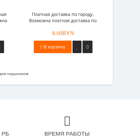
ная
Платная доставка по городу.
ожна
Возможна платная доставка по
.
РБ. Возможен безналичный
чет.
8.00BYN
расчет.
В корзину
для наушников
 РБ
ВРЕМЯ РАБОТЫ