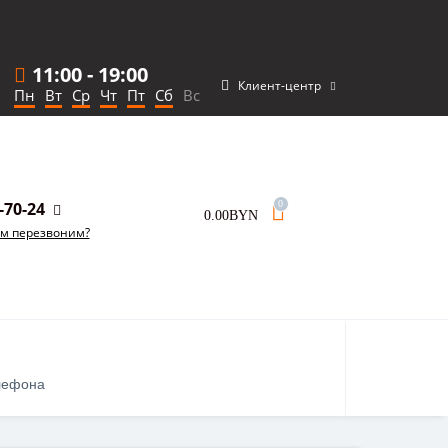
11:00
-
19:00
Клиент-центр
Пн
Вт
Ср
Чт
Пт
Сб
Вс
-70-24
0
0.00BYN
ам перезвоним?
лефона