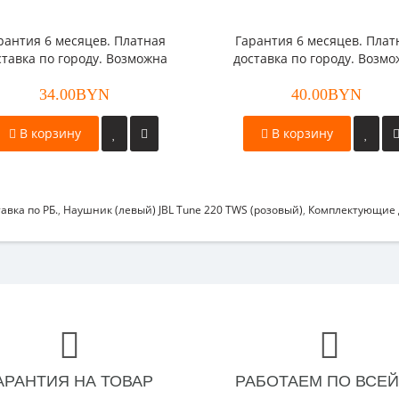
рантия 6 месяцев. Платная
Гарантия 6 месяцев. Плат
ставка по городу. Возможна
доставка по городу. Возм
платная доставка по РБ.
платная доставка по РБ
можен безналичный расчет.
34.00BYN
Возможен безналичный рас
40.00BYN
В корзину
В корзину
авка по РБ.
,
Наушник (левый) JBL Tune 220 TWS (розовый)
,
Комплектующие 
АРАНТИЯ НА ТОВАР
РАБОТАЕМ ПО ВСЕЙ