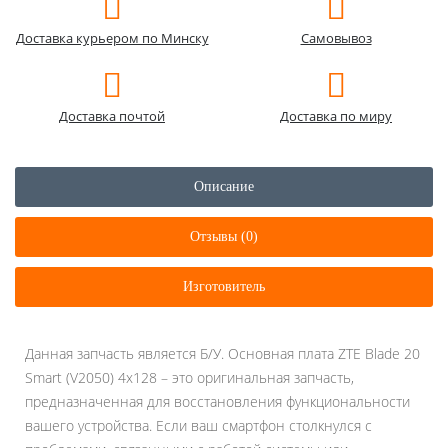
Доставка курьером по Минску
Самовывоз
Доставка почтой
Доставка по миру
Описание
Отзывы (0)
Изготовитель
Данная запчасть является Б/У. Основная плата ZTE Blade 20
Smart (V2050) 4x128 – это оригинальная запчасть,
предназначенная для восстановления функциональности
вашего устройства. Если ваш смартфон столкнулся с