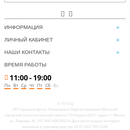
ИНФОРМАЦИЯ
ЛИЧНЫЙ КАБИНЕТ
НАШИ КОНТАКТЫ
ВРЕМЯ РАБОТЫ
11:00
-
19:00
Пн
Вт
Ср
Чт
Пт
Сб
Вс
© 1515.by
ИП Терешков Денис Николаевич Зарегистрирован Минский
городской исполнительный комитет 19 Апреля 2021г. адрес: г. Минск,
ул. Левкова, 45 ,107 УНП 690740214 Дата регистрации интернет
магазина в торговом реестре 26.97.2021 N515268