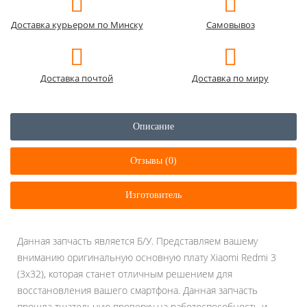
Доставка курьером по Минску
Самовывоз
Доставка почтой
Доставка по миру
Описание
Отзывы (0)
Изготовитель
Данная запчасть является Б/У. Представляем вашему
вниманию оригинальную основную плату Xiaomi Redmi 3
(3x32), которая станет отличным решением для
восстановления вашего смартфона. Данная запчасть
прошла тщательную проверку на работоспособность и