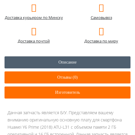
Доставка курьером по Минску
Самовывоз
Доставка почтой
Доставка по миру
Описание
Отзывы (0)
Изготовитель
Данная запчасть является Б/У. Представляем вашему
вниманию оригинальную основную плату для смартфона
Huawei Y6 Prime (2018) ATU-L31 с объемом памяти 2 ГБ
оперативной и 16 ГБ встроенной. Данная запчасть является