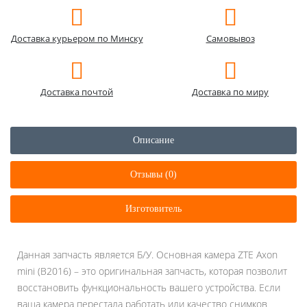
Доставка курьером по Минску
Самовывоз
Доставка почтой
Доставка по миру
Описание
Отзывы (0)
Изготовитель
Данная запчасть является Б/У. Основная камера ZTE Axon
mini (B2016) – это оригинальная запчасть, которая позволит
восстановить функциональность вашего устройства. Если
ваша камера перестала работать или качество снимков