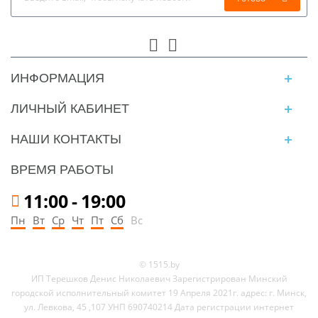
ИНФОРМАЦИЯ
ЛИЧНЫЙ КАБИНЕТ
НАШИ КОНТАКТЫ
ВРЕМЯ РАБОТЫ
11:00
-
19:00
Пн
Вт
Ср
Чт
Пт
Сб
Вс
© 1515.by
ИП Терешков Денис Николаевич Зарегистрирован Минский
городской исполнительный комитет 19 Апреля 2021г. адрес: г. Минск,
ул. Левкова, 45 ,107 УНП 690740214 Дата регистрации интернет