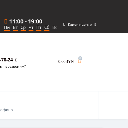
11:00
-
19:00
Клиент-центр
Пн
Вт
Ср
Чт
Пт
Сб
Вс
-70-24
0
0.00BYN
ам перезвоним?
лефона