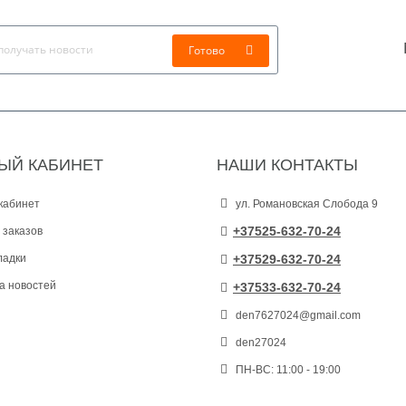
Готово
ЫЙ КАБИНЕТ
НАШИ КОНТАКТЫ
кабинет
ул. Романовская Слобода 9
+37525-632-70-24
 заказов
ладки
+37529-632-70-24
а новостей
+37533-632-70-24
den7627024@gmail.com
den27024
ПН-ВС: 11:00 - 19:00