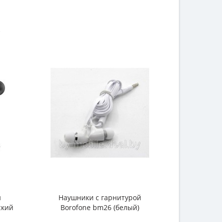
й
Наушники с гарнитурой
ский
Borofone bm26 (белый)