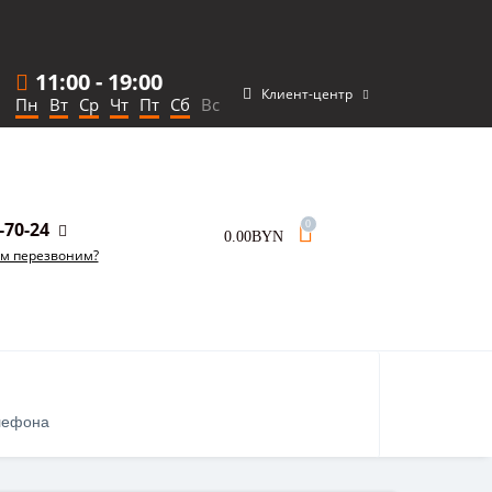
11:00
-
19:00
Клиент-центр
Пн
Вт
Ср
Чт
Пт
Сб
Вс
-70-24
0
0.00BYN
ам перезвоним?
лефона