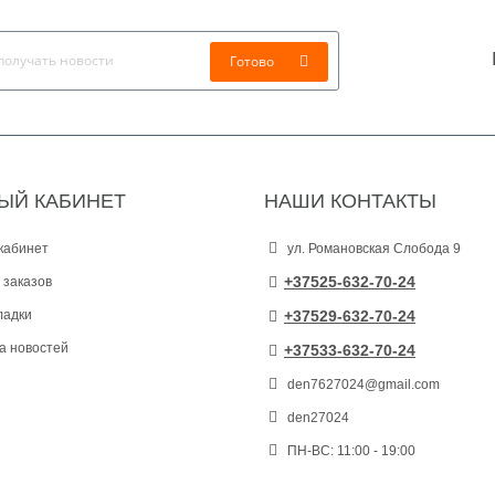
Готово
ЫЙ КАБИНЕТ
НАШИ КОНТАКТЫ
кабинет
ул. Романовская Слобода 9
+37525-632-70-24
 заказов
ладки
+37529-632-70-24
а новостей
+37533-632-70-24
den7627024@gmail.com
den27024
ПН-ВС: 11:00 - 19:00