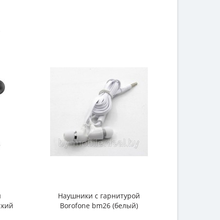
й
Наушники с гарнитурой
ский
Borofone bm26 (белый)