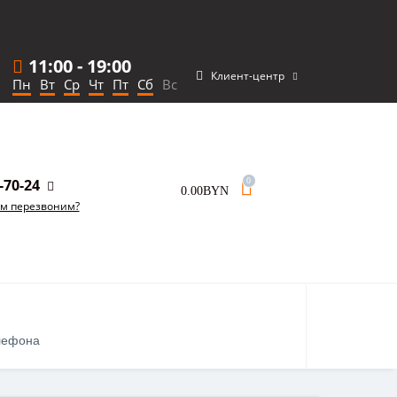
11:00
-
19:00
Клиент-центр
Пн
Вт
Ср
Чт
Пт
Сб
Вс
-70-24
0
0.00BYN
ам перезвоним?
лефона