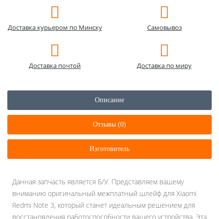
Доставка курьером по Минску
Самовывоз
Доставка почтой
Доставка по миру
Описание
Отзывы (0)
Изготовитель
Данная запчасть является Б/У. Представляем вашему
вниманию оригинальный межплатный шлейф для Xiaomi
Redmi Note 3, который станет идеальным решением для
восстановления работоспособности вашего устройства. Эта